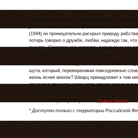
Евгений Шварц (1896 -1958) писал сказки, которы
реалистичнее советских романов. В пьесах «Тень»
(1944) он проницательно раскрыл природу рабства
потерь говорил о дружбе, любви, надежде так, что
дышать. Смеялся над насмерть перепуганными со
же время жалел их, оплакивая их души.
Кем он был на самом деле? Насмешником или муд
шута, который, переворачивая повседневные слов
жизнь яснее многих? Шварц принадлежит к тем не
кто сумел пронести через мрак своего времени вн
подарить людям надежду на исцеление.
Читать электронную версию на
Яндекс.Книгах
*.
* Доступно только с территории Российской Фе