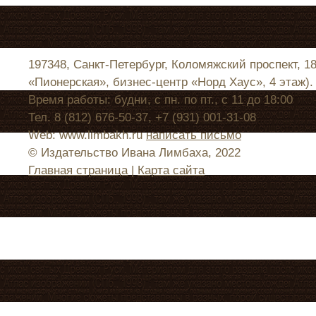
197348, Санкт-Петербург, Коломяжский проспект, 1
«Пионерская», бизнес-центр «Норд Хаус», 4 этаж).
Время работы: будни, с пн. по пт., с 11 до 18:00
Тел. 8 (812) 676-50-37, +7 (931) 001-31-08
Web: www.limbakh.ru
написать письмо
© Издательство Ивана Лимбаха, 2022
Главная страница
|
Карта сайта