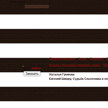
Ваш заказ
Оформление книги
Автор
Фрагмент
Ф
Беседа с Натальей Громовой о книге
Ре
1000 р.
800 р.
Заказать
Наталья Громова
Евгений Шварц: Судьба Сказочника в эп