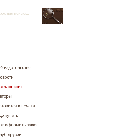
б издательстве
овости
аталог книг
вторы
отовится к печати
де купить
ак оформить заказ
луб друзей