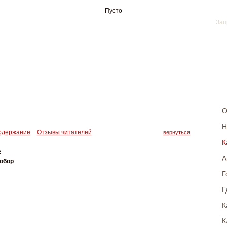
Пусто
О
Н
одержание
Отзывы читателей
вернуться
К
с
А
обор
Г
Г
К
К