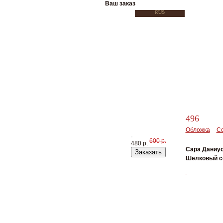
Ваш заказ
496
Обложка
С
600 р.
480 р.
Сара Даниу
Заказать
Шелковый с