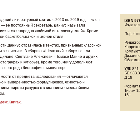
дский литературный критик, с 2013 по 2019 год — член
ISBN 97
Издател
а — ее постоянный секретарь. Даниус называли
ии» и «всенародно любимой интеллектуалкой». Кроме
Пер. с ш
ой баскетболисткой и иконой стиля.
Редактор
сти Даниус отразилась в текстах, признанных классикой
Корректо
и эссеистики. В сборник «Шелковый собор» вошли
Компьюте
Дизайн 
 Дилане, Светлане Алексиевич, Томасе Манне и других
Обложка,
отографах и кутюрье). Кроме того, книгу дополняют
 своего рода биография в миниатюре.
УДК 821.
ББК 83.3
имости от предмета исследования — отличаются
Д 18
тью и выверенностью формулировок, ясностью и
Формат 8
танием широты ракурса с вниманием к мельчайшим
Тираж 15
ом.
16+
декс.Книгах
.