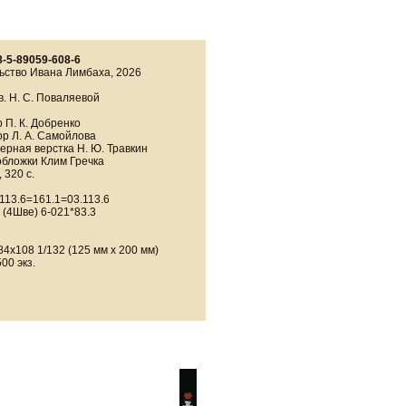
8-5-89059-608-6
ьство Ивана Лимбаха, 2026
в. Н. С. Поваляевой
 П. К. Добренко
р Л. А. Самойлова
рная верстка Н. Ю. Травкин
обложки Клим Гречка
 320 с.
113.6=161.1=03.113.6
 (4Шве) 6-021*83.3
4х108 1/132 (125 мм х 200 мм)
00 экз.