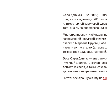
Сара Даниус (1962
–
2019) — шве
Шведской академии, с 2015 год
«литературной королевой Швец
того, она была профессиональн
Многогранность и глубина лично
современной шведской критики 
очерки о Марселе Прусте, Бобе
известных писателях (а также ф
тексты трех радиовыступлений,
Эссе Сары Даниус — вне завис
глубиной анализа, отто­ченнос
легкостью стиля, а также соче
деталям — и непременно юмор
Читать электронную книгу на
Ян