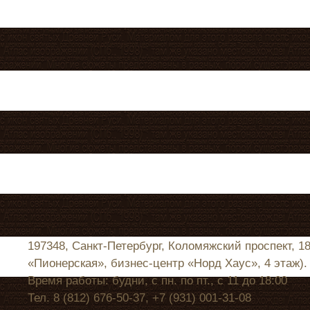
197348, Санкт-Петербург, Коломяжский проспект, 1
«Пионерская», бизнес-центр «Норд Хаус», 4 этаж).
Время работы: будни, с пн. по пт., с 11 до 18:00
Тел. 8 (812) 676-50-37, +7 (931) 001-31-08