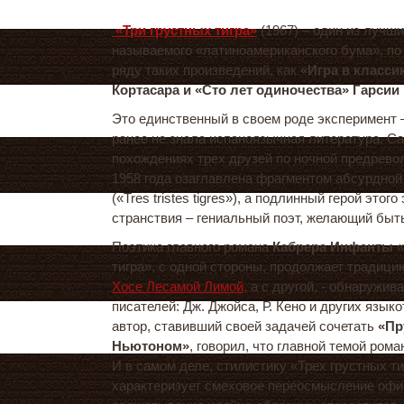
«Три грустных тигра»
(1967) – один из лучш
называемого «латиноамериканского бума», по
ряду таких произведений, как
«Игра в класси
Кортасара и «Сто лет одиночества» Гарсии
Это единственный в своем роде эксперимент –
ранее не знала испаноязычная литература. Са
похождениях трех друзей по ночной предрево
1958 года озаглавлена фрагментом абсурдной
(«Tres tristes tigres»), а подлинный герой этого
странствия – гениальный поэт, желающий быт
Поэтика главного романа
Кабрера Инфанты
«
тигра», с одной стороны, продолжает традиц
Хосе Лесамой Лимой,
а с другой, - обнаружив
писателей: Дж. Джойса, Р. Кено и других язык
автор, ставивший своей задачей сочетать
«Пр
Ньютоном»
, говорил, что главной темой рома
И в самом деле, стилистику «Трех грустных т
характеризует смеховое переосмысление офи