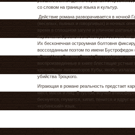
расшатывание идейно-образных стереотипов,
со словом на границе языка и культур.
Действие романа разворачивается в ночной Га
(веселых, пьяных и говорливых) и ночных огне
время в сплошном загуле и уличном шатанье 
персонажей, реальность которых состоит лишь
Их бесконечная остроумная болтовня фиксиру
воссозданным поэтом по имени Бустрофедон 
«Рая» Хосе Лесама Лимы). Бустрофедон «зап
воспроизведенные в книге блестящие устные 
крупнейших литераторов Кубы, якобы излага
убийства Троцкого.
Играющая в романе реальность предстает ка
мест, масок и лиц. В густой, жгучей атмосфер
беснуется, глумится, кипит, пенится и вдруг н
«кубинский» язык.