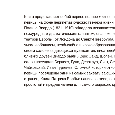
Книга представляет собой первое полное жизнеоп
певицы на фоне перипетий художественной жизни 
Полина Виардо (1821–1910) обладала исключител
незаурядным драматическим талантом, она покор
театров Европы, от Лондона до Санкт-Петербурга
умом и обаянием, необычайно широко образованна
своем салоне выдающихся музыкантов, писателей
близких друзей Виардо были Жорж Санд, Шопен, 
салон посещали Берлиоз, Гуно, Делакруа, Лист, С
Чайковский, Иван Тургенев. Сложной истории отн
певицы посвящены одни из самых захватывающих
страниц. Книга Патрика Барбье написана живо, ос
простотой и предназначена для самого широкого кр