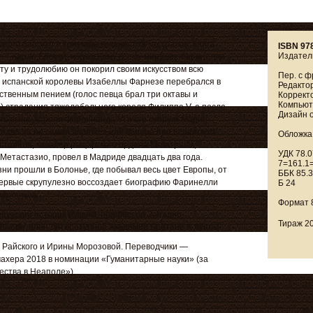
льного барокко и триумфа вокалистов-кастратов. Книга
ISBN 97
Издател
— Карло Броски, известному всему миру как Фаринелли.
ту и трудолюбию он покорил своим искусством всю
Пер. с ф
 испанской королевы Изабеллы Фарнезе перебрался в
Редактор
ственным пением (голос певца брал три октавы и
Корректо
Компьюте
) страдания тяжелобольного короля Филиппа V, а после
Дизайн о
го сына, короля Фердинанда VI и его супруги Марии
 едва ли не самая влиятельная фигура при испанском
Обложка,
остояния, кавалер рыцарского ордена Калатравы,
УДК 78.0
Метастазио, провел в Мадриде двадцать два года.
7=161.1=
ни прошли в Болонье, где побывал весь цвет Европы, от
ББК 85.3
первые скрупулезно воссоздает биографию Фаринелли
Б 24
менников.
Формат 
нцузский историк музыки, профессор Западно-
Тираж 20
Анжере, член литературной Академии Бретани и Луары.
 Райского и Ирины Морозовой. Переводчики —
ахера 2018 в номинации «Гуманитарные науки» (за
ества в Неаполе»).