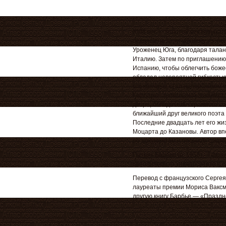
XVIII век — золотой век музыка
посвящена величайшему из них 
Уроженец Юга, благодаря талан
Италию. Затем по приглашению
Испанию, чтобы облегчить боже
обладал невероятной гибкостью
его кончины стал наперсником е
Барбары. Уникальный вокалист,
дворе, обладатель огромного с
ближайший друг великого поэта 
Последние двадцать лет его жиз
Моцарта до Казановы. Автор в
по документам и письмам совре
Патрик Барбье (р. 1956) — фра
Католического университета в 
Перевод c французского Сергея
лауреаты премии Мориса Ваксм
другую книгу Барбье — «Праздн