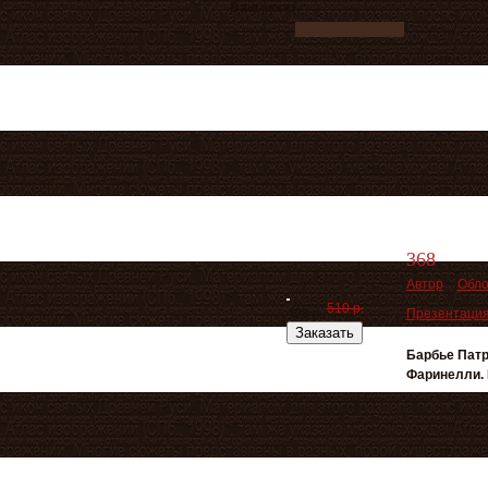
Ваш заказ
368
Автор
Обло
510 р.
Презентация 
408 р.
Заказать
Барбье Патр
Фаринелли. 