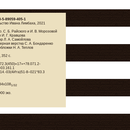
8-5-89059-405-1
ьство Ивана Лимбаха, 2021
р. С. Б. Райского и И. В. Морозовой
 И. Г. Кравцова
р Л. А. Самойлова
рная верстка С. А. Бондаренко
бложки Н. А. Теплов
 352 с.
72.3(450)«17»+78.071.2-
03.161.1
14.-03(4Ита)51-8–021*83.3
84x108
1/32
00 экз.