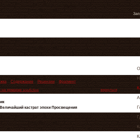
Пусто
О
Н
жка
Содержание
Рецензии
Фрагмент
К
на ярмарке non/fiction
вернуться
А
ик
Г
Величайший кастрат эпохи Просвещения
Г
К
К