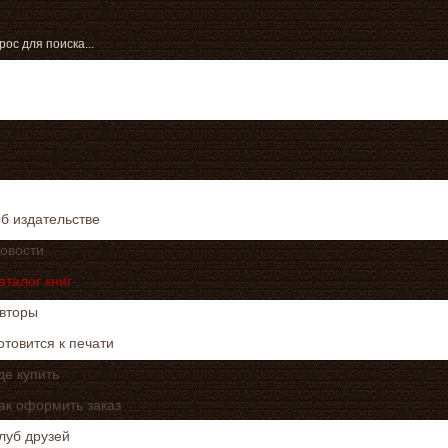
б издательстве
овости
аталог книг
вторы
отовится к печати
де купить
ак оформить заказ
луб друзей