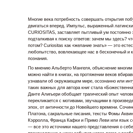
Многие века потребность совершать открытия по
двигаться вперед. Импульс, выраженный латинск
CURIOSITAS, заставляет пытливый ум постоянно 
подталкивая к поиску ответов: зачем мы здесь? чт
потом? Curiositas как «желание знать» — это есте
любопытство, вовлекающее нас в бесконечный и 
познания.
По мнению Альберто Мангеля, объяснение многим
можно найти в книгах, на протяжении веков вбира
узнавали об окружающем мире, осознанно или инт
таких важных для автора книг стала «Божественн
Данте Алигьери обобщает трагический опыт челов
перекликается с мотивами, звучащими в произвед
эпох, от античности до Новейшего времени. Сочин
Платона, сакральные писания, тексты Фомы Аквин
Кэрролла, Франца Кафки и Примо Леви или язык 
— все это источники нашего представления о себе