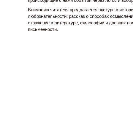
происходящие с нами события через логос и вооб
Вниманию читателя предлагается экскурс в истор
любознательности; рассказ о способах осмыслен
отражение в литературе, философии и древних па
письменности.