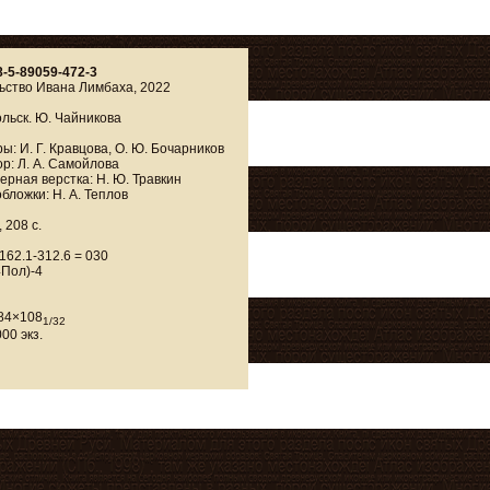
8-5-89059-472-3
ьство Ивана Лимбаха, 2022
ольск. Ю. Чайникова
ы: И. Г. Кравцова, О. Ю. Бочарников
р: Л. А. Самойлова
рная верстка: Н. Ю. Травкин
бложки: Н. А. Теплов
 208 с.
162.1-312.6 = 030
4Пол)-4
84×108
1/32
00 экз.