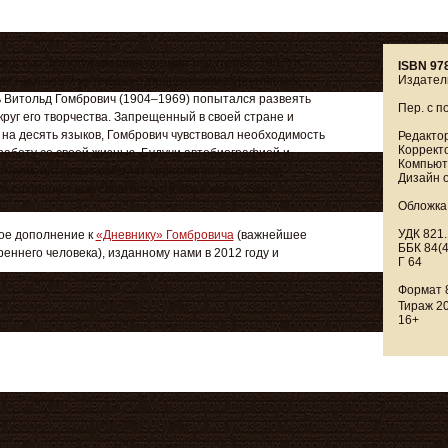
ностью (Международная премия издателей, 1967) и
ISBN 97
Издател
доставленной интервью с французским журналистом,
 Витольд Гомбрович (1904–1969) попытался развеять
Пер. с п
руг его творчества. Запрещенный в своей стране и
а десять языков, Гомбрович чувствовал необходимость
Редактор
Корректо
работу со своей жизнью. Будучи автобиографией и
Компьюте
ениям, интервью следуют хронологии творчества
Дизайн о
ич сохраняет всю свою остроту, свой юмор, свое
Обложка,
УДК 821.
ое дополнение к
«Дневнику» Гомбровича
(важнейшее
ББК 84(
еннего человека), изданному нами в 2012 году и
Г 64
Формат 
Тираж 20
16+