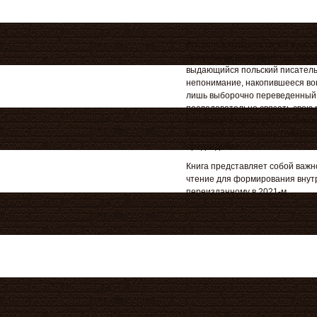
Воспользовавшись своей извест
уникальной возможностью, пре
выдающийся польский писатель
непонимание, накопившееся вок
лишь выборочно переведенный н
последовательно связать свою 
путеводителем по его произвед
писателя. В этой книге Гомбров
предвидение.
Книга представляет собой важн
чтение для формирования внутр
переизданному в 2021-м.