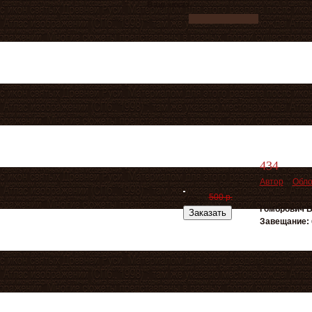
Ваш заказ
434
Автор
Обло
500 р.
400 р.
Гомбрович 
Заказать
Завещание: 