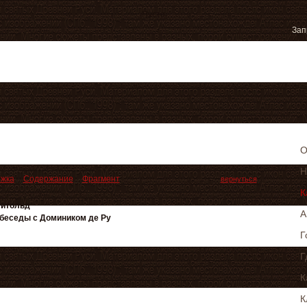
Пусто
О
Н
жка
Содержание
Фрагмент
вернуться
К
Витольд
А
беседы с Домиником де Ру
Г
Г
К
К