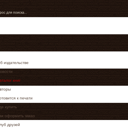
б издательстве
овости
аталог книг
вторы
отовится к печати
де купить
ак оформить заказ
луб друзей