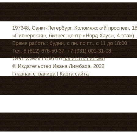
197348, Санкт-Петербург, Коломяжский проспект, 1
«Пионерская», бизнес-центр «Норд Хаус», 4 этаж).
Время работы: будни, с пн. по пт., с 11 до 18:00
Тел. 8 (812) 676-50-37, +7 (931) 001-31-08
Web: www.limbakh.ru
написать письмо
© Издательство Ивана Лимбаха, 2022
Главная страница
|
Карта сайта