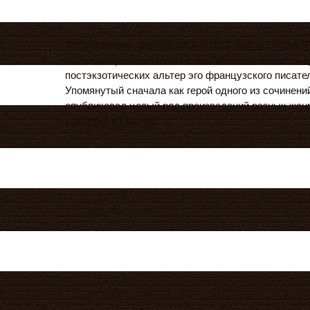
Лутц Бассман, родившийся в 1952 году в Елгаве (Л
отбывающий пожизненное заключение, является о
постэкзотических альтер эго французского писат
Упомянутый сначала как герой одного из сочинений
опубликовал целый ряд произведений разных жанр
соклятий и сказней.