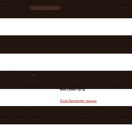
Ваш заказ
Бассман Лутц
Блэк Виллидж: сказни