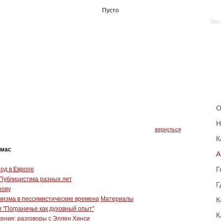
Пусто
О
Н
вернуться
К
омас
А
Г
од в Европе
 Публицистика разных лет
Г
рову
К
мизма в пессимистические времена
Материалы
 "Пограничье как духовный опыт"
К
ения: разговоры с Эллен Хинси