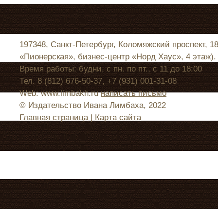
197348, Санкт-Петербург, Коломяжский проспект, 1
«Пионерская», бизнес-центр «Норд Хаус», 4 этаж).
Время работы: будни, с пн. по пт., с 11 до 18:00
Тел. 8 (812) 676-50-37, +7 (931) 001-31-08
Web: www.limbakh.ru
написать письмо
© Издательство Ивана Лимбаха, 2022
Главная страница
|
Карта сайта