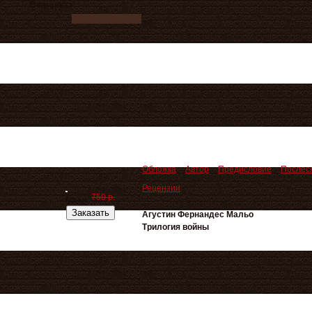
Ваш заказ
Обложка
Автор
Предисловие
Послес
Рецензии
750 р.
600 р.
Заказать
Агустин Фернандес Мальо
Трилогия войны