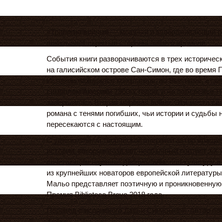
«Трилогия войны» — мощный и завораживающий р
показывает скрытые стороны нашего времени.
События книги разворачиваются в трех историчес
на галисийском острове Сан-Симон, где во время Г
Испании находился концлагерь; во Вьетнаме, ста
символом Америки 1960-х годов; и на побережье Н
завершилась Вторая мировая война. Эти места св
романа с тенями погибших, чьи истории и судьбы
пересекаются с настоящим.
С удивительной творческой энергией автор враща
историй, которые создают необычный портрет XX и
сочетающем научные дисциплины, поп-культуру и 
из крупнейших новаторов европейской литератур
Мальо представляет поэтичную и проникновенную
Премия Biblioteca Breve 2018 года.
Перевод с испанского Дарьи Синицыной. Автор п
Зенина.