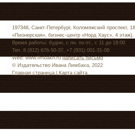
197348, Санкт-Петербург, Коломяжский проспект, 1
«Пионерская», бизнес-центр «Норд Хаус», 4 этаж).
Время работы: будни, с пн. по пт., с 11 до 18:00
Тел. 8 (812) 676-50-37, +7 (931) 001-31-08
Web: www.limbakh.ru
написать письмо
© Издательство Ивана Лимбаха, 2022
Главная страница
|
Карта сайта