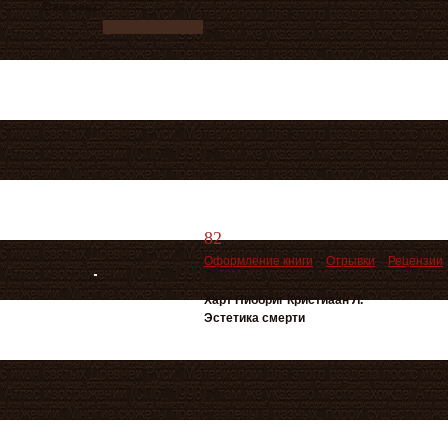
Ваш заказ
82
Оформление книги
Отрывки
Рецензии
Харт Ниббриг Кристиаан Л.
Эстетика смерти