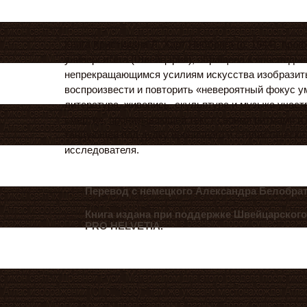
Книга Кристиаана Л. Харт Ниббрига (р. 1944), про
университета (Швейцария), обращена к «последни
непрекращающимся усилиям искусства изобразить
воспроизвести и повторить «невероятный фокус у
литература, живопись, скульптура и музыка участ
смерти», пронизывающей текст своими ритмами и
танцующей под дудку ироничного и стилистически
исследователя.
Перевод с немецкого Александра Белобрат
Книга издана при поддержке Швейцарског
PRO HELVETIA.