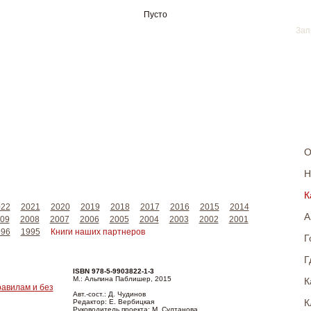
Пусто
О
Н
К
022
2021
2020
2019
2018
2017
2016
2015
2014
А
09
2008
2007
2006
2005
2004
2003
2002
2001
996
1995
Книги наших партнеров
Г
Г
ISBN 978-5-9903822-1-3
К
М.: Альпина Паблишер, 2015
равилам и без
Авт.-сост.: Д. Чудинов
К
Редактор: Е. Вербицкая
Руководитель проекта: М. Султанова