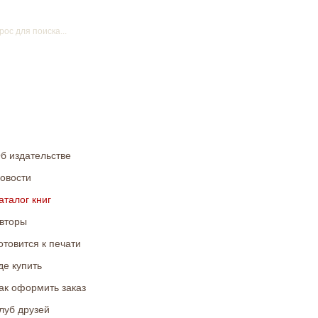
б издательстве
овости
аталог книг
вторы
отовится к печати
де купить
ак оформить заказ
луб друзей