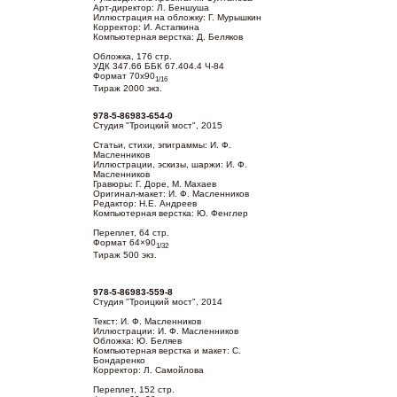
Арт-директор: Л. Беншуша
Иллюстрация на обложку: Г. Мурышкин
Корректор: И. Астапкина
Компьютерная верстка: Д. Беляков
Обложка, 176 стр.
УДК 347.66 ББК 67.404.4 Ч-84
Формат 70х90
1/16
Тираж 2000 экз.
978-5-86983-654-0
Студия "Троицкий мост", 2015
Статьи, стихи, эпиграммы: И. Ф.
Масленников
Иллюстрации, эскизы, шаржи: И. Ф.
Масленников
Гравюры: Г. Доре, М. Махаев
Оригинал-макет: И. Ф. Масленников
Редактор: Н.Е. Андреев
Компьютерная верстка: Ю. Фенглер
Переплет, 64 стр.
Формат 64×90
1/32
Тираж 500 экз.
978-5-86983-559-8
Студия "Троицкий мост", 2014
Текст: И. Ф. Масленников
Иллюстрации: И. Ф. Масленников
Обложка: Ю. Беляев
Компьютерная верстка и макет: С.
Бондаренко
Корректор: Л. Самойлова
Переплет, 152 стр.