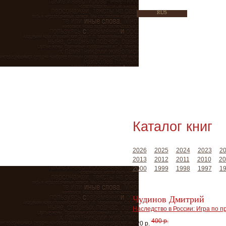
Ваш заказ
Каталог книг
2026
2025
2024
2023
2
2013
2012
2011
2010
20
2000
1999
1998
1997
1
Чудинов Дмитрий
Наследство в России: Игра по п
400 р.
320 р.