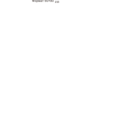
Формат 60×90
1/16