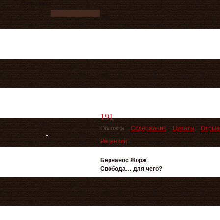
Ваш заказ
191
Обложка
Содержание
Цитаты
Отрыв
Рецензии
Бернанос Жорж
Свобода… для чего?