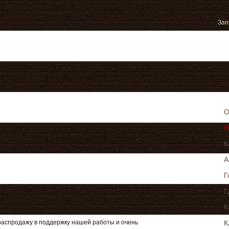
Пусто
О
Н
К
А
Г
Г
К
К
распродажу в поддержку нашей работы и очень