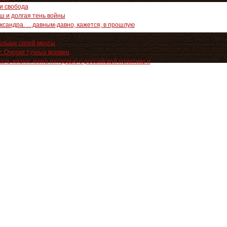
 и свобода
ш и долгая тень войны
ксандра. …давным-давно, кажется, в прошлую
Польше своей мечты
у: Очерки тучных времен
ль жизни: книга интервью о российской политике и
баум
енности: Оккупационные эссе
ении гениев: роман
ние детства
р. Истории
ь
оника
и: эссе
. Зоя Светова. Невиновные
ического разума
ти