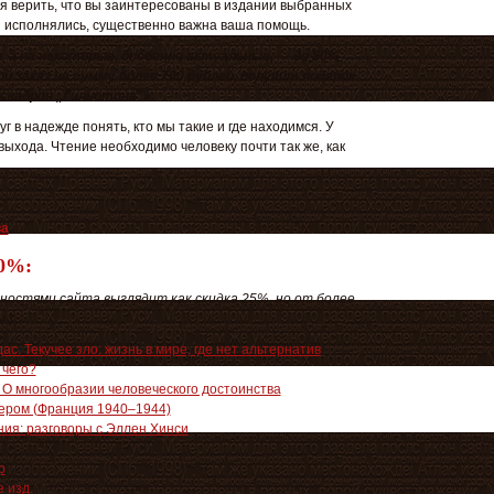
ся верить, что вы заинтересованы в издании выбранных
ы исполнялись, существенно важна ваша помощь.
и
,
а на некоторые, особенно актуальные,
—
до 50%
.
 заказ на сумму более 700 рублей, получит подарок
скадрон „Гильотина"»
.
г в надежде понять, кто мы такие и где находимся. У
 выхода. Чтение необходимо человеку почти так же, как
ва
.
50%:
нностями сайта выглядит как скидка 25%, но от более
.)
с. Текучее зло: жизнь в мире, где нет альтернатив
чего?
О многообразии человеческого достоинства
пером (Франция 1940–1944)
ния: разговоры с Эллен Хинси
р
 изд.