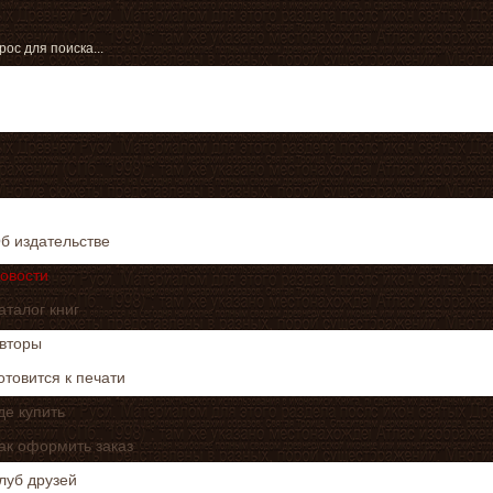
б издательстве
овости
аталог книг
вторы
отовится к печати
де купить
ак оформить заказ
луб друзей