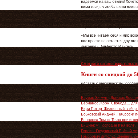
надеемся на ваш отклик! Хочет
нами книг, но чтобы наши план
Дарим
скидку 25%
на все книг
Каждый покупатель, сделавший
—
роман Гильермо Арриаги
«Э
«Мы все читаем себя и мир вокру
нас просто не остается другого
дыхание». Альберто Мангель
Акция продлится до 12 марта.
Смотрите каталог издательст
Книги со скидкой до 
(В связи с техническими особе
низкой, чем до распродажи цены
Бауман Зигмунт, Донскис Леонида
Бернанос Жорж. Свобода… для 
Бири Петер. Жизненный выбор. 
Бобковский Анджей. Наброски 
Венцлова Томас. Точка притяже
Вишнек М. Господин К на воле
Герлинг-Грудзинский Г. Иной ми
Гомбрович Витольд. Дневник. 2-е