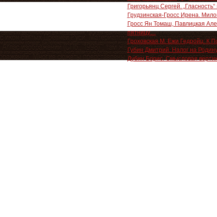
Григорьянц Сергей. „Гласность“
Грудзинская-Гросс Ирена. Мило
Гросс Ян Томаш, Павлицкая Але
пятницу…
Гроховская М. Ежи Гедройц: К 
Губин Дмитрий. Налог на Родин
Дубин Борис. Смысловая вертика
культуре 1990 –2000-х
Ергович Миленко. Руфь Таннен
Кривулин Виктор. Ангел войны
Левински Шарль. Кастелау
Милош Чеслав. Легенды соврем
Милош Чеслав. Хроники
Найс Ева. Лотта Ленья. В окруж
Перек Жорж. W, или Воспомина
Петровская Катя. Кажется Эсте
Порвин А. Радость наша Сесил
Поэзия последнего времени. Хр
Рубинштейн Лев. Время политик
Феликс Светов. Опыт биографии
Слотердайк Петер. Критика цин
Тимофеева Оксана. Это не то
Трауберг Наталья. Сама жизнь
Шимманг Йохен. Новый центр
Шмидт Арно. Ничейного отца де